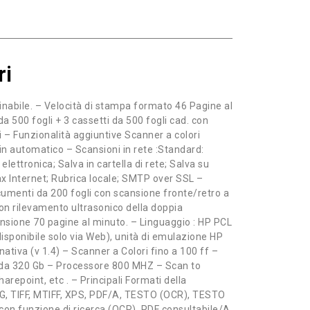
ri
nabile. – Velocità di stampa formato 46 Pagine al
a 500 fogli + 3 cassetti da 500 fogli cad. con
i – Funzionalità aggiuntive Scanner a colori
in automatico – Scansioni in rete :Standard:
lettronica; Salva in cartella di rete; Salva su
fax Internet; Rubrica locale; SMTP over SSL –
umenti da 200 fogli con scansione fronte/retro a
n rilevamento ultrasonico della doppia
nsione 70 pagine al minuto. – Linguaggio : HP PCL
disponibile solo via Web), unità di emulazione HP
ativa (v 1.4) – Scanner a Colori fino a 100 ff –
 da 320 Gb – Processore 800 MHZ – Scan to
arepoint, etc . – Principali Formati della
EG, TIFF, MTIFF, XPS, PDF/A, TESTO (OCR), TESTO
con funzione di ricerca (OCR), PDF consultabile/A