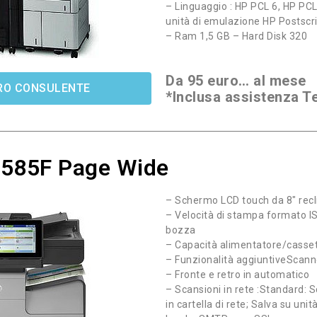
– Linguaggio : HP PCL 6, HP PCL 
unità di emulazione HP Postscri
– Ram 1,5 GB – Hard Disk 320
Da 95 euro… al mese
STRO CONSULENTE
*Inclusa assistenza T
X585F Page Wide
– Schermo LCD touch da 8″ recli
– Velocità di stampa formato IS
bozza
– Capacità alimentatore/casset
– Funzionalità aggiuntiveScanne
– Fronte e retro in automatico
– Scansioni in rete :Standard: S
in cartella di rete; Salva su unit