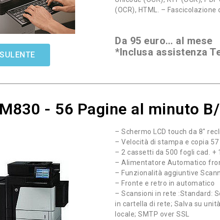
(OCR), HTML. – Fascicolazione 
Da 95 euro… al mese
*Inclusa assistenza T
NSULENTE
M830 - 56 Pagine al minuto B
– Schermo LCD touch da 8″ recli
– Velocità di stampa e copia 57
– 2 cassetti da 500 fogli cad. +
– Alimentatore Automatico front
– Funzionalità aggiuntive Scan
– Fronte e retro in automatico
– Scansioni in rete :Standard: S
in cartella di rete; Salva su unit
locale; SMTP over SSL