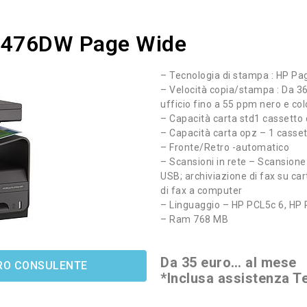
oX476DW Page Wide
– Tecnologia di stampa : HP Pa
– Velocità copia/stampa : Da 36
ufficio fino a 55 ppm nero e col
– Capacità carta std1 cassetto d
– Capacità carta opz – 1 cassett
– Fronte/Retro -automatico
– Scansioni in rete – Scansione 
USB; archiviazione di fax su cart
di fax a computer
– Linguaggio – HP PCL5c 6, HP P
– Ram 768 MB
Da 35 euro… al mese
STRO CONSULENTE
*Inclusa assistenza T