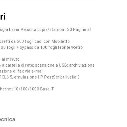
ri
ogia Laser Velocità copia/stampa : 30 Pagine al
ssetti da 500 fogli cad. con Mobiletto
00 fogli + bypass da 100 fogli Fronte/Retro
e al minuto
a cartella di rete; scansione a USB; archiviazione
iazione di fax via e-mail;
CL6 5, emulazione HP PostScript livello 3
 Ethernet 10/100/1000 Base-T
ecnica