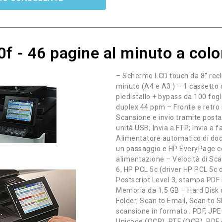
 - 46 pagine al minuto a colo
– Schermo LCD touch da 8″ recli
minuto (A4 e A3 ) – 1 cassetto d
piedistallo + bypass da 100 fogl
duplex 44 ppm – Fronte e retro 
Scansione e invio tramite posta e
unità USB; Invia a FTP; Invia a 
Alimentatore automatico di doc
un passaggio e HP EveryPage co
alimentazione – Velocità di Sca
6, HP PCL 5c (driver HP PCL 5c 
Postscript Level 3, stampa PDF n
Memoria da 1,5 GB – Hard Disk
Folder, Scan to Email, Scan to Sh
scansione in formato ; PDF, JP
Unicode (OCR), RTF (OCR), PDF 