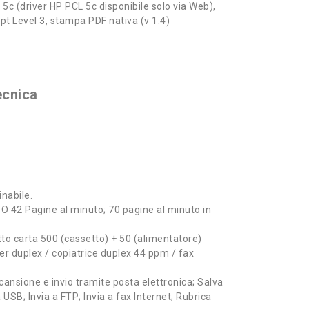
5c (driver HP PCL 5c disponibile solo via Web),
pt Level 3, stampa PDF nativa (v 1.4)
ecnica
nabile.
O 42 Pagine al minuto; 70 pagine al minuto in
to carta 500 (cassetto) + 50 (alimentatore)
r duplex / copiatrice duplex 44 ppm / fax
cansione e invio tramite posta elettronica; Salva
à USB; Invia a FTP; Invia a fax Internet; Rubrica