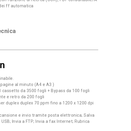
dei ff automatica
ecnica
/n
nabile.
 pagine al minuto (A4 e A3 )
 1 cassetto da 3500 fogli + Bypass da 100 fogli
e e retro da 200 fogli
ner duplex duplex 70 ppm fino a 1200 x 1200 dpi
cansione e invio tramite posta elettronica; Salva
à USB; Invia a FTP; Invia a fax Internet; Rubrica